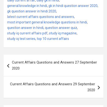
daily current affair
,
daily gk in hindi
,
general knowledge in hindi
,
gk in hindi question answer 2020
,
gk question answer in hindi 2020
,
latest current affairs questions and answers
,
most important general knowledge questions in hindi
,
question answer in hindi
,
question answer quiz
,
study iq current affairs pdf
,
study iq magazine
,
study iq test series
,
top 10 current affairs
Post
Current Affairs Questions and Answers 27 September
navigation
2020
Current Affairs Questions and Answers 29 September
2020