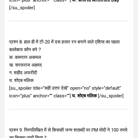
icon=”plus” anchor=”” class=””]
क. World Arthritis Day
[/su_spoiler]
प्रश्न 8. हाल ही में टी-20 में दस हजार रन बनाने वाले एशिया का पहला
बल्लेबाज कौन बने ?
क. कामरान अकमल
ख. सरफराज अहमद
ग. शहीद अफरीदी
घ. शोएब मलिक
[su_spoiler title=”सही उत्तर देखे” open=”no” style=”default”
icon=”plus” anchor=”” class=””]
घ. शोएब मलिक
[/su_spoiler]
प्रश्न 9. निम्नलिखित में से किसकी जन्म शताब्दी पर PM मोदी ने 100 रुपये
का सिक्का जारी किया ?