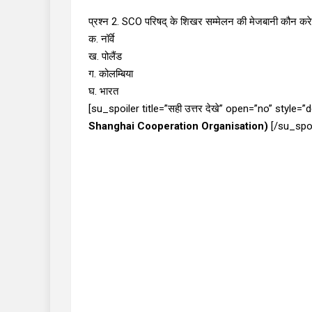
प्रश्न 2. SCO परिषद् के शिखर सम्मेलन की मेजबानी कौन करे
क. नॉर्वे
ख. पोलैंड
ग. कोलम्बिया
घ. भारत
[su_spoiler title=”सही उत्तर देखे” open=”no” style=”
Shanghai Cooperation Organisation)
[/su_spoi