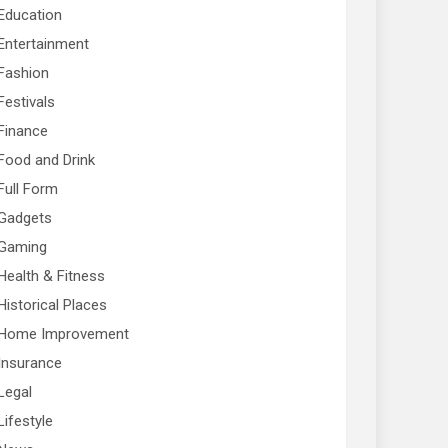
Education
Entertainment
Fashion
Festivals
Finance
Food and Drink
Full Form
Gadgets
Gaming
Health & Fitness
Historical Places
Home Improvement
Insurance
Legal
Lifestyle