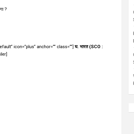
गा ?
default” icon=”plus” anchor=”” class=””]
घ. भारत (SCO :
ler]