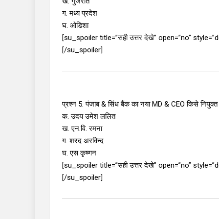
ख. गुजरात
ग. मध्य प्रदेश
घ. ओडिशा
[su_spoiler title=”सही उत्तर देखे” open=”no” style=
[/su_spoiler]
प्रश्न 5. पंजाब & सिंध बैंक का नया MD & CEO किसे नियुक्त 
क. उदय उमेश ललित
ख. एन.वि. रमना
ग. शरद अरविन्द
घ. एस कृष्णन
[su_spoiler title=”सही उत्तर देखे” open=”no” style=
[/su_spoiler]