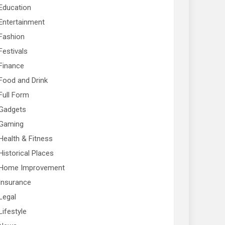
Education
Entertainment
Fashion
Festivals
Finance
Food and Drink
Full Form
Gadgets
Gaming
Health & Fitness
Historical Places
Home Improvement
Insurance
Legal
Lifestyle