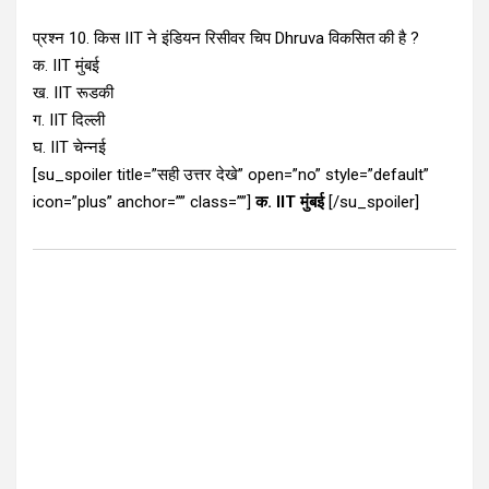
प्रश्न 10. किस IIT ने इंडियन रिसीवर चिप Dhruva विकसित की है ?
क. IIT मुंबई
ख. IIT रूडकी
ग. IIT दिल्ली
घ. IIT चेन्नई
[su_spoiler title=”सही उत्तर देखे” open=”no” style=”default”
icon=”plus” anchor=”” class=””]
क. IIT मुंबई
[/su_spoiler]