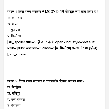
प्रश्न 7.किस राज्य सरकार ने MCOVID-19 मोबाइल एप्प लांच किया है ?
क. कर्नाटक
ख. केरल
ग. गुजरात
घ. मिजोरम
[su_spoiler title=”सही उत्तर देखे” open=”no” style=”default”
icon=”plus” anchor=”” class=””]
घ. मिजोरम(राजधानी : आइज़ोल)
[/su_spoiler]
प्रश्न 8. किस राज्य सरकार ने “खोंगजोम दिवस” मनाया गया ?
क. मिजोरम
ख. मणिपुर
ग. मध्य प्रदेश
घ. मेघालय