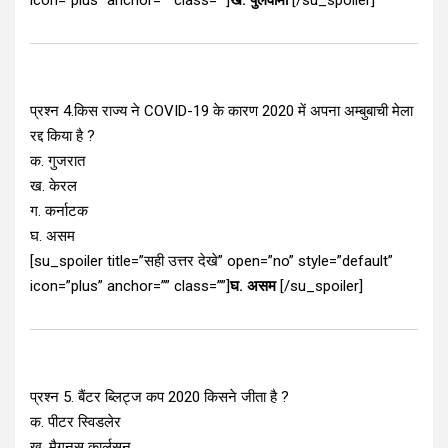
icon=”plus” anchor=”” class=””]
ख. पुलवामा
[/su_spoiler]
प्रश्न 4.किस राज्य ने COVID-19 के कारण 2020 में अपना अम्बुबाची मेला
रद्द किया है ?
क. गुजरात
ख. केरल
ग. कर्नाटक
घ. असम
[su_spoiler title=”सही उत्तर देखे” open=”no” style=”default”
icon=”plus” anchor=”” class=””]
घ. असम
[/su_spoiler]
प्रश्न 5. बैंटर ब्लिट्ज कप 2020 किसने जीता है ?
क. पीटर स्विडलेर
ख. मैगनस कार्लसन