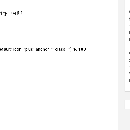
को चुना गया है ?
”default” icon=”plus” anchor=”” class=””]
क. 100