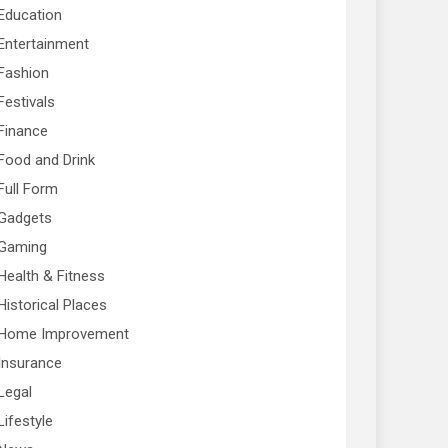
Education
Entertainment
Fashion
Festivals
Finance
Food and Drink
Full Form
Gadgets
Gaming
Health & Fitness
Historical Places
Home Improvement
Insurance
Legal
Lifestyle