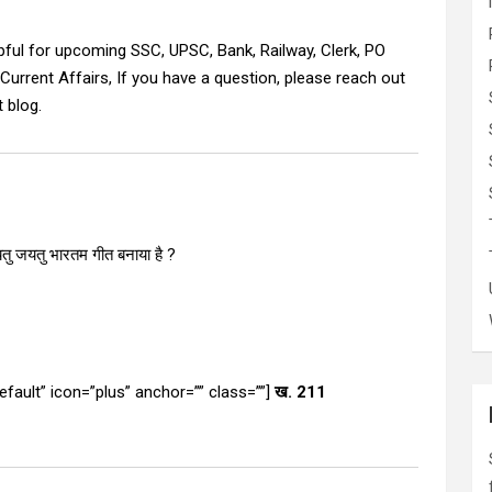
elpful for upcoming SSC, UPSC, Bank, Railway, Clerk, PO
Current Affairs, If you have a question, please reach out
 blog.
तु जयतु भारतम गीत बनाया है ?
”default” icon=”plus” anchor=”” class=””]
ख. 211