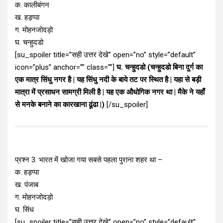
क. कालीबंगन
ख. हड़प्पा
ग. मोहनजोदड़ो
घ. चन्हुदडो
[su_spoiler title=”सही उत्तर देखे” open=”no” style=”default”
icon=”plus” anchor=”” class=””]
घ. चन्हुदडो (चन्हुदडो बिना दुर्ग का
एक मात्र सिंधु नगर है | यह सिंधु नदी के बाये तट पर स्थित है | यहा से बड़ी
मात्रा में प्रसाधन सामग्री मिली है | यह एक औधोगिक नगर था | मैके ने यहाँ
से मनके बनाने का कारखाना ढूंढा |)
[/su_spoiler]
प्रश्न 3. भारत में खोजा गया सबसे पहला पुराना शहर था –
क. हड़प्पा
ख. पंजाब
ग. मोहनजोदड़ो
घ. सिंध
[su_spoiler title=”सही उत्तर देखे” open=”no” style=”default”