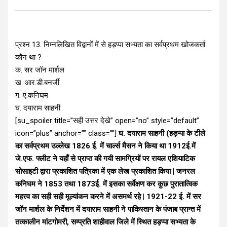
प्रश्न 13. निम्नलिखित विद्वानों में से हड़प्पा सभ्यता का सर्वप्रथम खोजकर्ता
कौन था ?
क. सर जॉन मार्शल
ख. आर.डी.बनर्जी
ग. ए.कनिघम
घ. दयाराम साहनी
[su_spoiler title=”सही उत्तर देखे” open=”no” style=”default”
icon=”plus” anchor=”” class=””]
घ. दयाराम साहनी (हड़प्पा के टीले
का सर्वप्रथम उल्लेख 1826 ई. में चार्ल्स मैसन ने किया था 1912ई.में
जे.एफ. फ्लीट ने यहाँ से प्राप्त की गयी सामग्रियों पर रायल एशियाटिक
सोसाइटी द्वारा प्रकाशित पत्रिका में एक लेख प्रकाशित किया | जनरल
कनिघम ने 1853 तथा 1873ई. में इसका सर्वेक्षण कर कुछ पुरातात्विक
महत्त्व का सही सही मूल्यांकन करने में असमर्थ रहे | 1921-22 ई. में सर
जॉन मार्शल के निर्देशन में दयाराम साहनी ने पाकिस्तान के पंजाब प्रान्त में
तत्कालीन मांटगोमरी, सम्प्रति शाहीवाल जिले में स्थित हड़प्पा सभ्यता के