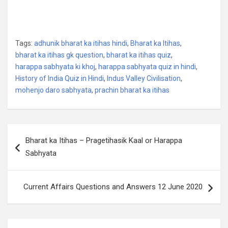
Tags:
adhunik bharat ka itihas hindi
,
Bharat ka Itihas
,
bharat ka itihas gk question
,
bharat ka itihas quiz
,
harappa sabhyata ki khoj
,
harappa sabhyata quiz in hindi
,
History of India Quiz in Hindi
,
Indus Valley Civilisation
,
mohenjo daro sabhyata
,
prachin bharat ka itihas
Post
Bharat ka Itihas – Pragetihasik Kaal or Harappa
navigation
Sabhyata
Current Affairs Questions and Answers 12 June 2020