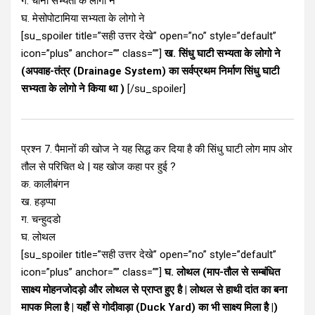
ग. चीनी सभ्यता के लोगो ने
घ. मेसोपोटामिया सभ्यता के लोगो ने
[su_spoiler title=”सही उत्तर देखे” open=”no” style=”default”
icon=”plus” anchor=”” class=””]
ख. सिंधु घाटी सभ्यता के लोगो ने
(अपवाह-तंत्र (Drainage System) का सर्वप्रथम निर्माण सिंधु घाटी
सभ्यता के लोगो ने किया था )
[/su_spoiler]
प्रश्न 7. पैमानों की खोज ने यह सिद्ध कर दिया है की सिंधु घाटी लोग माप ओर
तौल से परिचित थे | यह खोज कहा पर हुई ?
क. कालीबंगन
ख. हड़प्पा
ग. चन्हुदडो
घ. लोथल
[su_spoiler title=”सही उत्तर देखे” open=”no” style=”default”
icon=”plus” anchor=”” class=””]
घ. लोथल (माप-तौल से सम्बंधित
साक्ष्य मोहनजोदड़ो और लोथल से प्राप्त हुए है | लोथल से हाथी दांत का बना
मापक मिला है | यहाँ से गोदीवाड़ा (Duck Yard) का भी साक्ष्य मिला है |)